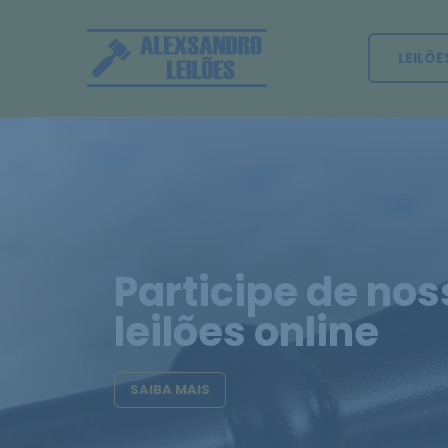
LEILÕE
Participe de nos
leilões online
SAIBA MAIS