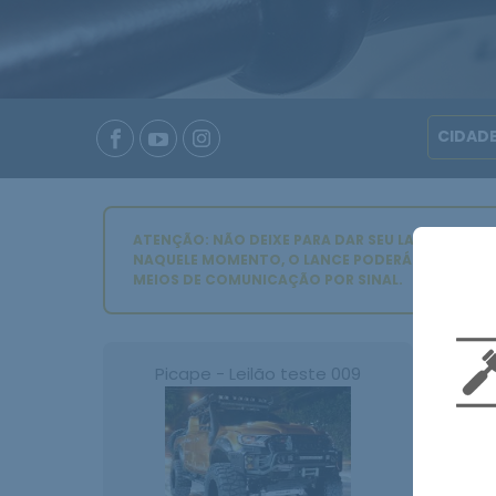
ATENÇÃO: NÃO DEIXE PARA DAR SEU LANCE NOS 
NAQUELE MOMENTO, O LANCE PODERÁ NÃO SER CO
MEIOS DE COMUNICAÇÃO POR SINAL.
Picape - Leilão teste 009