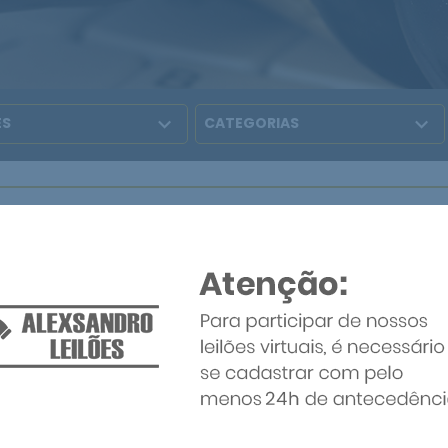
ÚLTIMOS SEGUNDOS ANTES DO ENCERRAMENTO, POIS DEPENDENDO DA
MPUTADO. ISSO PODERÁ OCORRER DEVIDO A LATÊNCIA DE TRANSMI