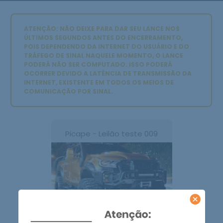
ATENÇÃO: NÃO DEIXE PARA DAR SEU LANCE NOS
ÚLTIMOS SEGUNDOS ANTES DO ENCERRAMENTO,
POIS DEPENDENDO DA INTERNET DO USUÁRIO E DO
TRÁFEGO DE SINAL NAQUELE MOMENTO, O LANCE
PODERÁ NÃO SER COMPUTADO. ISSO PODERÁ
OCORRER DEVIDO A LATÊNCIA DE TRANSMISSÃO DA
INTERNET, EXISTENTE EM TODOS OS MEIOS DE
COMUNICAÇÃO POR SINAL.
Picape - Leilão teste 009
1ª Praça: 00/00/0000 - 00:00hs