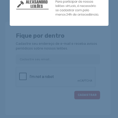
2ª Praça: 15/12/2025 - 10:00hs
leilão encerrado
Fique por dentro
Cadastre seu endereço de e-mail e receba avisos
periódicos sobre nossos leilões.